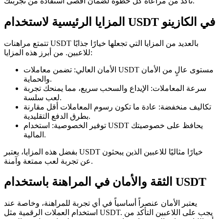
تأكد من مراعاة كل خطوة لضمان أقصى استفادة من تجربتك.
المزايا الرئيسية لاستخدام USDT في الكازينو
تتمتع مراهنات USDT بالعديد من المزايا التي تجعلها خيارًا جذابًا
للاعبين. من أبرز هذه المزايا:
الأمان العالي: تضمن معاملات USDT مستوى عالٍ من الأمان
والحماية.
سرعة المعاملات: الإيداع والسحب سريع، مما يمنحك تجربة
لعب سلسة.
تكاليف منخفضة: عادة ما تكون رسوم المعاملات أقل مقارنة
بطرق الدفع التقليدية.
توفير الخصوصية: استخدام USDT يحافظ على خصوصيتك
المالية.
بفضل هذه المزايا، يعتبر USDT خيارًا مثاليًا للاعبين الذين يبحثون
عن تجربة لعب ممتعة وآمنة.
الثقة والأمان في المراهنة باستخدام USDT
يعتبر الأمان عنصراً أساسياً في أي تجربة للمراهنة، وخاصة عند
استخدام العملات الرقمية مثل USDT. يجب على اللاعبين التأكد من