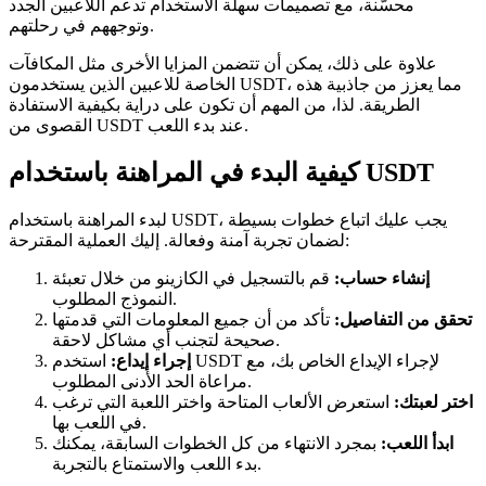
محسّنة، مع تصميمات سهلة الاستخدام تدعم اللاعبين الجدد
وتوجههم في رحلتهم.
علاوة على ذلك، يمكن أن تتضمن المزايا الأخرى مثل المكافآت
الخاصة للاعبين الذين يستخدمون USDT، مما يعزز من جاذبية هذه
الطريقة. لذا، من المهم أن تكون على دراية بكيفية الاستفادة
القصوى من USDT عند بدء اللعب.
كيفية البدء في المراهنة باستخدام USDT
لبدء المراهنة باستخدام USDT، يجب عليك اتباع خطوات بسيطة
لضمان تجربة آمنة وفعالة. إليك العملية المقترحة:
إنشاء حساب:
قم بالتسجيل في الكازينو من خلال تعبئة
النموذج المطلوب.
تحقق من التفاصيل:
تأكد من أن جميع المعلومات التي قدمتها
صحيحة لتجنب أي مشاكل لاحقة.
إجراء إيداع:
استخدم USDT لإجراء الإيداع الخاص بك، مع
مراعاة الحد الأدنى المطلوب.
اختر لعبتك:
استعرض الألعاب المتاحة واختر اللعبة التي ترغب
في اللعب بها.
ابدأ اللعب:
بمجرد الانتهاء من كل الخطوات السابقة، يمكنك
بدء اللعب والاستمتاع بالتجربة.