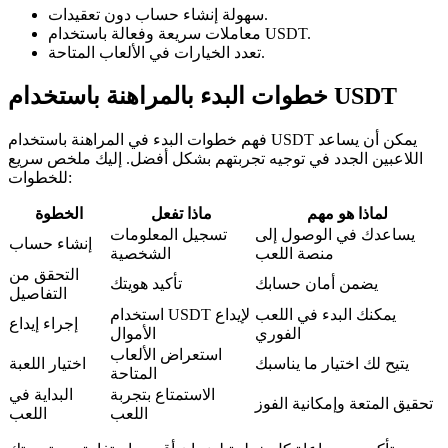
سهولة إنشاء حساب دون تعقيدات.
معاملات سريعة وفعالة باستخدام USDT.
تعدد الخيارات في الألعاب المتاحة.
خطوات البدء بالمراهنة باستخدام USDT
فهم خطوات البدء في المراهنة باستخدام USDT يمكن أن يساعد
اللاعبين الجدد في توجيه تجربتهم بشكل أفضل. إليك ملخص سريع
للخطوات:
لماذا هو مهم
ماذا تفعل
الخطوة
يساعدك في الوصول إلى
تسجيل المعلومات
إنشاء حساب
منصة اللعب
الشخصية
التحقق من
يضمن أمان حسابك
تأكيد هويتك
التفاصيل
يمكنك البدء في اللعب
استخدام USDT لإيداع
إجراء إيداع
الفوري
الأموال
استعراض الألعاب
يتيح لك اختيار ما يناسبك
اختيار اللعبة
المتاحة
الاستمتاع بتجربة
البداية في
تحقيق المتعة وإمكانية الفوز
اللعب
اللعب