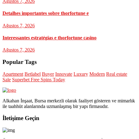
Ağustos 7, 2026
Detalhes importantes sobre thorfortune e
Ağustos 7, 2026
Interessantes estratégias e thorfortune casino
Ağustos 7, 2026
Popular Tags
Apartment
Betlabel
Buyer
Innovate
Luxury
Modern
Real estate
Sale
Superbet Free Spins Today
Alkahan İnşaat, Bursa merkezli olarak faaliyet gösteren ve mimarlık
ile taahhüt alanlarında uzmanlaşmış bir yapı firmasıdır.
İletişime Geçin