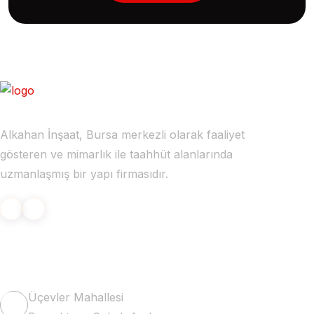
Alkahan İnşaat, Bursa merkezli olarak faaliyet
gösteren ve mimarlık ile taahhüt alanlarında
uzmanlaşmış bir yapı firmasıdır.
İletişime Geçin
Üçevler Mahallesi