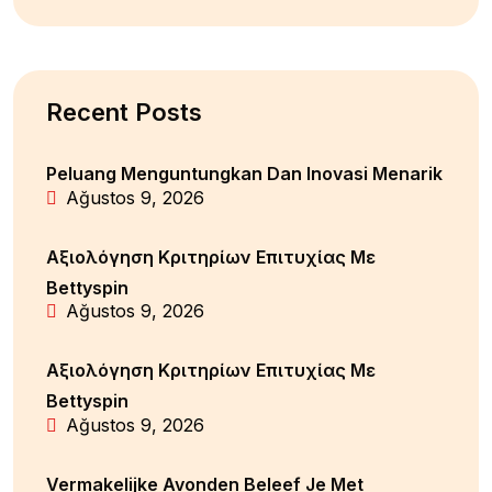
Recent Posts
Peluang Menguntungkan Dan Inovasi Menarik
Ağustos 9, 2026
Αξιολόγηση Κριτηρίων Επιτυχίας Με
Bettyspin
Ağustos 9, 2026
Αξιολόγηση Κριτηρίων Επιτυχίας Με
Bettyspin
Ağustos 9, 2026
Vermakelijke Avonden Beleef Je Met