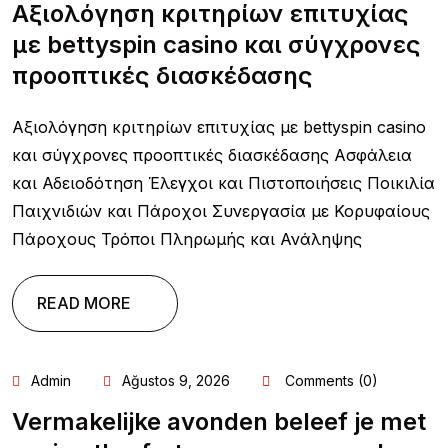
Αξιολόγηση κριτηρίων επιτυχίας
με bettyspin casino και σύγχρονες
προοπτικές διασκέδασης
Αξιολόγηση κριτηρίων επιτυχίας με bettyspin casino
και σύγχρονες προοπτικές διασκέδασης Ασφάλεια
και Αδειοδότηση Έλεγχοι και Πιστοποιήσεις Ποικιλία
Παιχνιδιών και Πάροχοι Συνεργασία με Κορυφαίους
Πάροχους Τρόποι Πληρωμής και Ανάληψης
READ MORE
Admin
Ağustos 9, 2026
Comments (0)
Vermakelijke avonden beleef je met