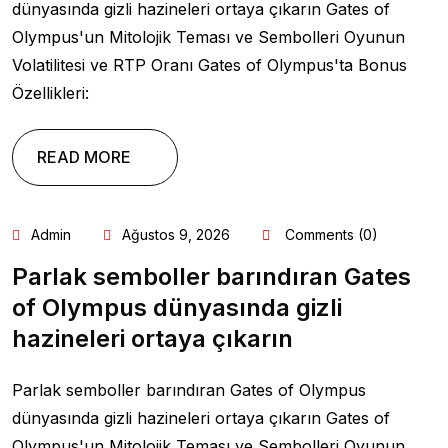
dünyasında gizli hazineleri ortaya çıkarın Gates of
Olympus'un Mitolojik Teması ve Sembolleri Oyunun
Volatilitesi ve RTP Oranı Gates of Olympus'ta Bonus
Özellikleri:
READ MORE
Admin
Ağustos 9, 2026
Comments (0)
Parlak semboller barındıran Gates
of Olympus dünyasında gizli
hazineleri ortaya çıkarın
Parlak semboller barındıran Gates of Olympus
dünyasında gizli hazineleri ortaya çıkarın Gates of
Olympus'un Mitolojik Teması ve Sembolleri Oyunun