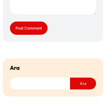
Post Comment
Ara
Ara