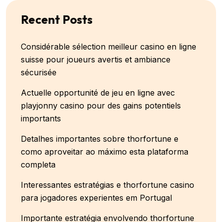
Recent Posts
Considérable sélection meilleur casino en ligne
suisse pour joueurs avertis et ambiance
sécurisée
Actuelle opportunité de jeu en ligne avec
playjonny casino pour des gains potentiels
importants
Detalhes importantes sobre thorfortune e
como aproveitar ao máximo esta plataforma
completa
Interessantes estratégias e thorfortune casino
para jogadores experientes em Portugal
Importante estratégia envolvendo thorfortune