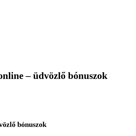
online – üdvözlő bónuszok
dvözlő bónuszok