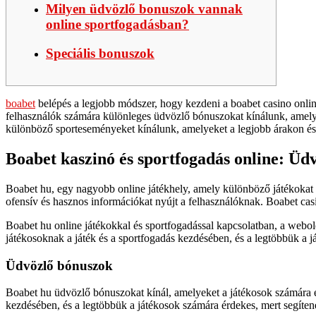
Milyen üdvözlő bonuszok vannak
online sportfogadásban?
Speciális bonuszok
boabet
belépés a legjobb módszer, hogy kezdeni a boabet casino onli
felhasználók számára különleges üdvözlő bónuszokat kínálunk, amely
különböző sporteseményeket kínálunk, amelyeket a legjobb árakon és a
Boabet kaszinó és sportfogadás online: Üd
Boabet hu, egy nagyobb online játékhely, amely különböző játékokat é
ofensív és hasznos információkat nyújt a felhasználóknak. Boabet casi
Boabet hu online játékokkal és sportfogadással kapcsolatban, a webo
játékosoknak a játék és a sportfogadás kezdésében, és a legtöbbük a j
Üdvözlő bónuszok
Boabet hu üdvözlő bónuszokat kínál, amelyeket a játékosok számára ér
kezdésében, és a legtöbbük a játékosok számára érdekes, mert segíten