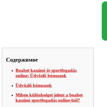
Содержимое
Boabet kaszinó és sportfogadás
online: Üdvözlő bónuszok
Üdvözlő bónuszok
Miben különbséget jelent a boabet
kaszinó sportfogadás online-ból?