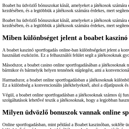
Boabet hu üdvözlő bónuszokat kínál, amelyeket a játékosok számára ér
kezdésében, és a legtöbbük a játékosok számára érdekes, mert segíten
Boabet hu üdvözlő bónuszokat kínál, amelyeket a játékosok számára ér
kezdésében, és a legtöbbük a játékosok számára érdekes, mert segíten
Miben különbséget jelent a boabet kaszinó
A boabet kaszinó sportfogadás online-ban különbségeket jelent a konve
használati eszközön. Ez a felhasználói felület segít a játékosoknak gy
Másodszor, a boabet casino online sportfogadásában a játékosoknak ninc
bármikor és bármelyik helyen tennének stáplegést, ami a konvencionál
Harmadszor, a boabet online sportfogadásban a játékosoknak különböz
Ez a különbség a konvencionális játékhelyeknél, ahol a díjatípusok és 
Végül, a boabet online sportfogadásban a játékosoknak számos új funk
szolgáltatások lehetővé teszik a játékosoknak, hogy a legjobban használ
Milyen üdvözlő bonuszok vannak online s
Online sportfogadásban, mint például a Boabet kaszinóban, sokféle ü