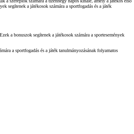
k a szereplők számára a tizennégy napos kínálé, amely a játékos első
ek segítenek a játékosok számára a sportfogadás és a játék
. Ezek a bonuszok segítenek a játékosok számára a sportesemények
zámára a sportfogadás és a játék tanulmányozásának folyamatos