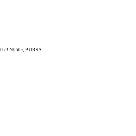
Ofis:3 Nilüfer, BURSA