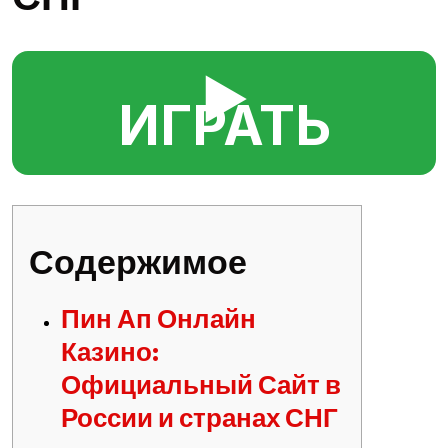
▶️
ИГРАТЬ
Содержимое
Пин Ап Онлайн
Казино:
Официальный Сайт в
России и странах СНГ