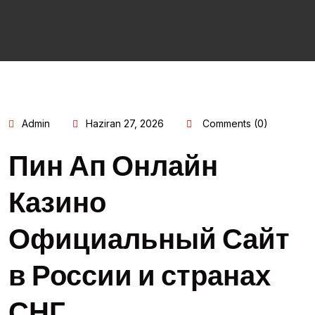
Admin
Haziran 27, 2026
Comments (0)
Пин Ап Онлайн
Казино
Официальный Сайт
в России и странах
СНГ