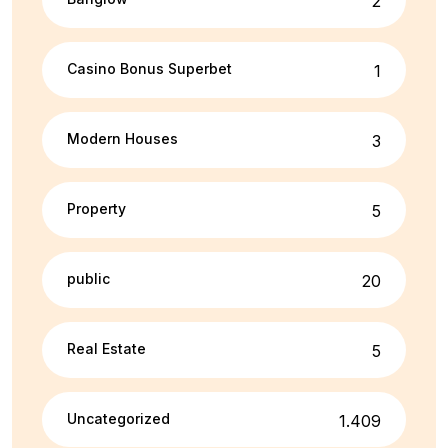
2
Casino Bonus Superbet
1
Modern Houses
3
Property
5
public
20
Real Estate
5
Uncategorized
1.409