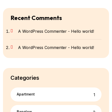
Recent Comments
A WordPress Commenter
-
Hello world!
A WordPress Commenter
-
Hello world!
Categories
Apartment
1
Banglow