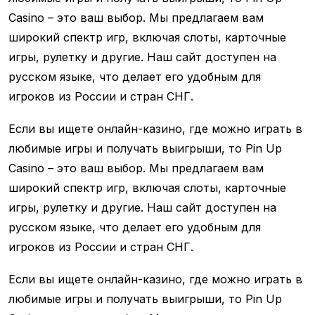
Casino – это ваш выбор. Мы предлагаем вам
широкий спектр игр, включая слоты, карточные
игры, рулетку и другие. Наш сайт доступен на
русском языке, что делает его удобным для
игроков из России и стран СНГ.
Если вы ищете онлайн-казино, где можно играть в
любимые игры и получать выигрыши, то Pin Up
Casino – это ваш выбор. Мы предлагаем вам
широкий спектр игр, включая слоты, карточные
игры, рулетку и другие. Наш сайт доступен на
русском языке, что делает его удобным для
игроков из России и стран СНГ.
Если вы ищете онлайн-казино, где можно играть в
любимые игры и получать выигрыши, то Pin Up