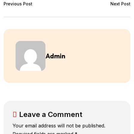
Previous Post
Next Post
Admin
Leave a Comment
Your email address will not be published.