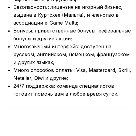
Безопасность: лицензия на игорный бизнес,
выдана в Куртсхее (Мальта), и членство в
ассоциации e-Game Malta;
Бонусы: приветственные бонусы, реферальные
бонусы и другие акции;
Многоязычный интерфейс: доступен на
русском, английском, немецком, французском
и других языках;
Много способов оплаты: Visa, Mastercard, Skrill,
Neteller, Qiwi и другие;
24/7 поддержка: команда специалистов
готовит помочь вам в любое время суток.