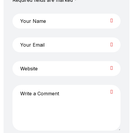
Required fields are marked *