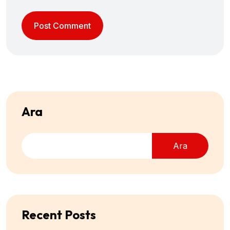
Post Comment
Ara
Ara
Recent Posts