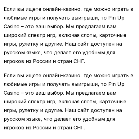
Если вы ищете онлайн-казино, где можно играть в
любимые игры и получать выигрыши, то Pin Up
Casino – это ваш выбор. Мы предлагаем вам
широкий спектр игр, включая слоты, карточные
игры, рулетку и другие. Наш сайт доступен на
русском языке, что делает его удобным для
игроков из России и стран СНГ.
Если вы ищете онлайн-казино, где можно играть в
любимые игры и получать выигрыши, то Pin Up
Casino – это ваш выбор. Мы предлагаем вам
широкий спектр игр, включая слоты, карточные
игры, рулетку и другие. Наш сайт доступен на
русском языке, что делает его удобным для
игроков из России и стран СНГ.