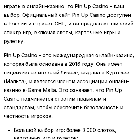
играть в онлайн-казино, то Pin Up Casino – ваш
выбор. Официальный сайт Pin Up Casino доступен
в России и странах СНГ, и он предлагает широкий
спектр игр, включая слоты, карточные игры и
рулетку.
Pin Up Casino – это международная онлайн-казино,
которая была основана в 2016 году. Она имеет
лицензию на игорный бизнес, выдана в Куртсхее
(Мальта), и является членом ассоциации онлайн-
казино e-Game Malta. Это означает, что Pin Up
Casino подчиняется строгим правилам и
стандартам, чтобы обеспечить безопасность и
честность игроков.
Большой выбор игр: более 3 000 слотов,
карточных игр и рулеток;