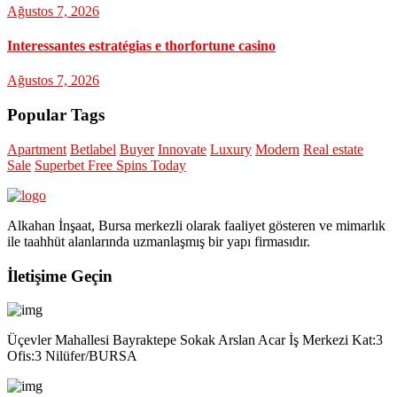
Ağustos 7, 2026
Interessantes estratégias e thorfortune casino
Ağustos 7, 2026
Popular Tags
Apartment
Betlabel
Buyer
Innovate
Luxury
Modern
Real estate
Sale
Superbet Free Spins Today
Alkahan İnşaat, Bursa merkezli olarak faaliyet gösteren ve mimarlık
ile taahhüt alanlarında uzmanlaşmış bir yapı firmasıdır.
İletişime Geçin
Üçevler Mahallesi Bayraktepe Sokak Arslan Acar İş Merkezi Kat:3
Ofis:3 Nilüfer/BURSA