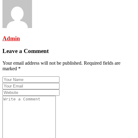
Admin
Leave a Comment
Your email address will not be published. Required fields are
marked *