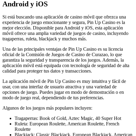
Android y iOS
Si está buscando una aplicación de casino móvil que ofrezca una
experiencia de juego emocionante y segura, Pin Up Casino es la
mejor elección. Disponible para Android y iOS, esta aplicación
móvil ofrece una amplia variedad de juegos de casino, incluyendo
tragaperras, ruleta, blackjack y muchos más.
Una de las principales ventajas de Pin Up Casino es su licencia
oficial de la Comisión de Juegos de Casino de Curazao, lo que
garantiza la seguridad y transparencia de los juegos. Además, la
aplicación móvil está equipada con tecnología de seguridad de alta
calidad para proteger tus datos y transacciones.
La aplicación móvil de Pin Up Casino es muy intuitiva y fácil de
usar, con una interfaz de usuario atractiva y una variedad de
opciones de juego. Puedes jugar en modo de demostración o en
modo de juego real, dependiendo de tus preferencias.
Algunos de los juegos más populares incluyen:
Tragaperras: Book of Gold, Aztec Magic, 40 Super Hot
Ruleta: European Roulette, American Roulette, French
Roulette
Blackjack: Classic Blackjack, European Blackjack, American