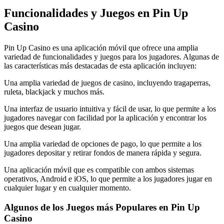
Funcionalidades y Juegos en Pin Up
Casino
Pin Up Casino es una aplicación móvil que ofrece una amplia
variedad de funcionalidades y juegos para los jugadores. Algunas de
las características más destacadas de esta aplicación incluyen:
Una amplia variedad de juegos de casino, incluyendo tragaperras,
ruleta, blackjack y muchos más.
Una interfaz de usuario intuitiva y fácil de usar, lo que permite a los
jugadores navegar con facilidad por la aplicación y encontrar los
juegos que desean jugar.
Una amplia variedad de opciones de pago, lo que permite a los
jugadores depositar y retirar fondos de manera rápida y segura.
Una aplicación móvil que es compatible con ambos sistemas
operativos, Android e iOS, lo que permite a los jugadores jugar en
cualquier lugar y en cualquier momento.
Algunos de los Juegos más Populares en Pin Up
Casino