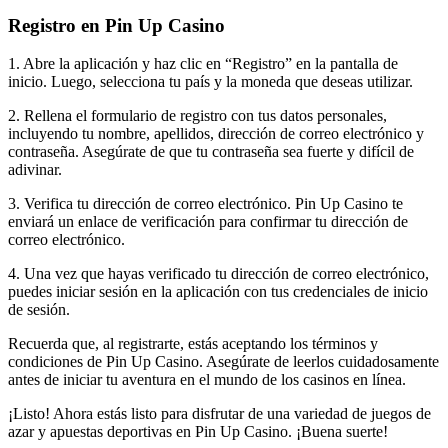
Registro en Pin Up Casino
1. Abre la aplicación y haz clic en “Registro” en la pantalla de
inicio. Luego, selecciona tu país y la moneda que deseas utilizar.
2. Rellena el formulario de registro con tus datos personales,
incluyendo tu nombre, apellidos, dirección de correo electrónico y
contraseña. Asegúrate de que tu contraseña sea fuerte y difícil de
adivinar.
3. Verifica tu dirección de correo electrónico. Pin Up Casino te
enviará un enlace de verificación para confirmar tu dirección de
correo electrónico.
4. Una vez que hayas verificado tu dirección de correo electrónico,
puedes iniciar sesión en la aplicación con tus credenciales de inicio
de sesión.
Recuerda que, al registrarte, estás aceptando los términos y
condiciones de Pin Up Casino. Asegúrate de leerlos cuidadosamente
antes de iniciar tu aventura en el mundo de los casinos en línea.
¡Listo! Ahora estás listo para disfrutar de una variedad de juegos de
azar y apuestas deportivas en Pin Up Casino. ¡Buena suerte!