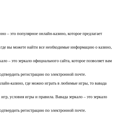
ино – это популярное онлайн-казино, которое предлагает
, где вы можете найти все необходимые информацию о казино,
ало – это зеркало официального сайта, которое позволяет вам
подтвердить регистрацию по электронной почте.
нлайн-казино, где можно играть в любимые игры, то вавада
гр, условия игры и правила. Вавада зеркало – это зеркало
подтвердить регистрацию по электронной почте.