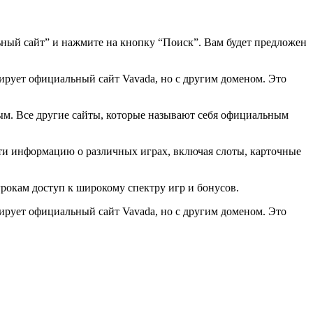
ьный сайт” и нажмите на кнопку “Поиск”. Вам будет предложен
пирует официальный сайт Vavada, но с другим доменом. Это
ым. Все другие сайты, которые называют себя официальным
айти информацию о различных играх, включая слоты, карточные
грокам доступ к широкому спектру игр и бонусов.
пирует официальный сайт Vavada, но с другим доменом. Это