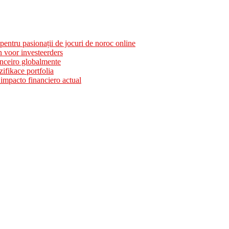
 pentru pasionații de jocuri de noroc online
 voor investeerders
anceiro globalmente
ifikace portfolia
 impacto financiero actual