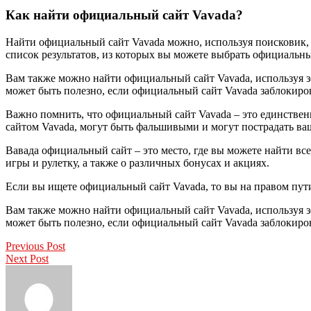
Как найти официальный сайт Vavada?
Найти официальный сайт Vavada можно, используя поисковик, 
список результатов, из которых вы можете выбрать официальны
Вам также можно найти официальный сайт Vavada, используя зе
может быть полезно, если официальный сайт Vavada заблокиров
Важно помнить, что официальный сайт Vavada – это единстве
сайтом Vavada, могут быть фальшивыми и могут пострадать ва
Вавада официальный сайт – это место, где вы можете найти вс
игры и рулетку, а также о различных бонусах и акциях.
Если вы ищете официальный сайт Vavada, то вы на правом пути
Вам также можно найти официальный сайт Vavada, используя зе
может быть полезно, если официальный сайт Vavada заблокиров
Previous Post
Next Post