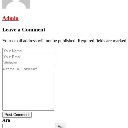
Admin
Leave a Comment
Your email address will not be published. Required fields are marked 
Post Comment
Ara
Ara