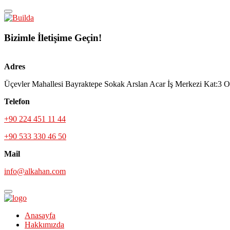
Bizimle İletişime Geçin!
Adres
Üçevler Mahallesi Bayraktepe Sokak Arslan Acar İş Merkezi Kat:3 
Telefon
+90 224 451 11 44
+90 533 330 46 50
Mail
info@alkahan.com
Anasayfa
Hakkımızda