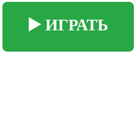
▶️ ИГРАТЬ