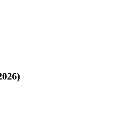
2026)