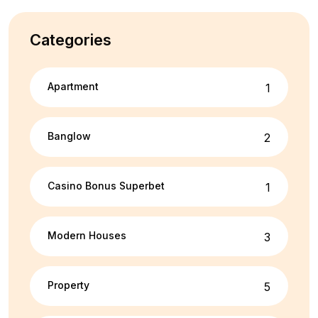
Categories
Apartment
1
Banglow
2
Casino Bonus Superbet
1
Modern Houses
3
Property
5