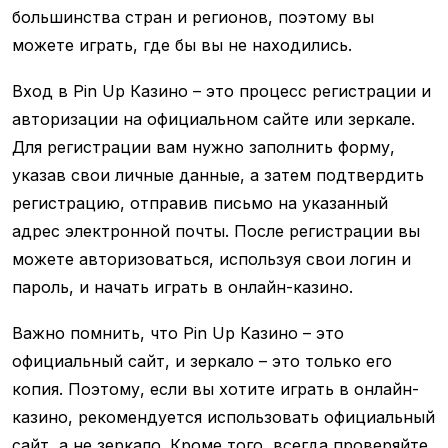
большинства стран и регионов, поэтому вы
можете играть, где бы вы не находились.
Вход в Pin Up Казино – это процесс регистрации и
авторизации на официальном сайте или зеркале.
Для регистрации вам нужно заполнить форму,
указав свои личные данные, а затем подтвердить
регистрацию, отправив письмо на указанный
адрес электронной почты. После регистрации вы
можете авторизоваться, используя свои логин и
пароль, и начать играть в онлайн-казино.
Важно помнить, что Pin Up Казино – это
официальный сайт, и зеркало – это только его
копия. Поэтому, если вы хотите играть в онлайн-
казино, рекомендуется использовать официальный
сайт, а не зеркало. Кроме того, всегда проверяйте