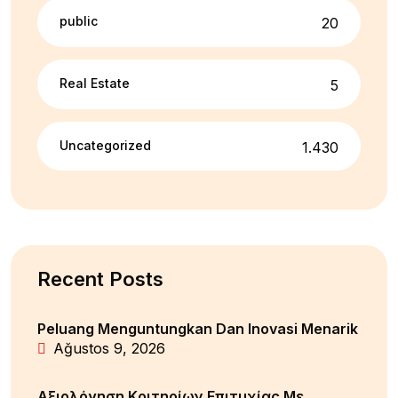
public
20
Real Estate
5
Uncategorized
1.430
Recent Posts
Peluang Menguntungkan Dan Inovasi Menarik
Ağustos 9, 2026
Αξιολόγηση Κριτηρίων Επιτυχίας Με