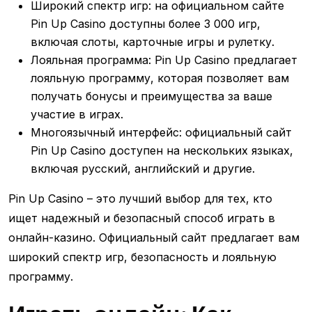
Широкий спектр игр: на официальном сайте
Pin Up Casino доступны более 3 000 игр,
включая слоты, карточные игры и рулетку.
Лояльная программа: Pin Up Casino предлагает
лояльную программу, которая позволяет вам
получать бонусы и преимущества за ваше
участие в играх.
Многоязычный интерфейс: официальный сайт
Pin Up Casino доступен на нескольких языках,
включая русский, английский и другие.
Pin Up Casino – это лучший выбор для тех, кто
ищет надежный и безопасный способ играть в
онлайн-казино. Официальный сайт предлагает вам
широкий спектр игр, безопасность и лояльную
программу.