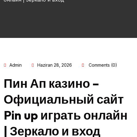
Admin
Haziran 28, 2026
Comments (0)
Пин Ап казино –
Официальный сайт
Pin up играть онлайн
| Зеркало и вход