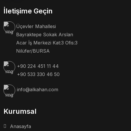
İletişime Geçin
Üçevler Mahallesi
Bayraktepe Sokak Arslan
Acar İş Merkezi Kat:3 Ofis:3
Nilüfer/BURSA
+90 224 451 11 44
+90 533 330 46 50
info@alkahan.com
Kurumsal
Anasayfa