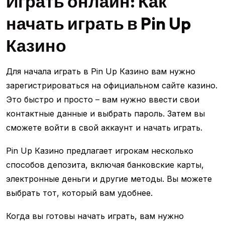
Играть онлайн: Как
начать играть в Pin Up
Казино
Для начала играть в Pin Up Казино вам нужно
зарегистрироваться на официальном сайте казино.
Это быстро и просто – вам нужно ввести свои
контактные данные и выбрать пароль. Затем вы
сможете войти в свой аккаунт и начать играть.
Pin Up Казино предлагает игрокам несколько
способов депозита, включая банковские карты,
электронные деньги и другие методы. Вы можете
выбрать тот, который вам удобнее.
Когда вы готовы начать играть, вам нужно