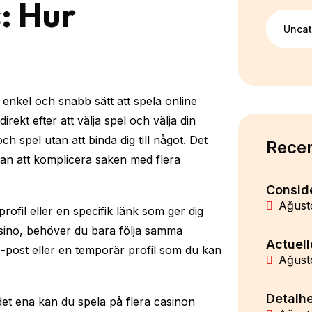
: Hur
Uncat
 enkel och snabb sätt att spela online
rekt efter att välja spel och välja din
ch spel utan att binda dig till något. Det
Recen
utan att komplicera saken med flera
Considé
Ağust
fil eller en specifik länk som ger dig
t casino, behöver du bara följa samma
Actuell
 e-post eller en temporär profil som du kan
Ağust
Detalhe
det ena kan du spela på flera casinon