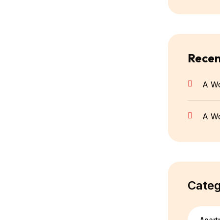
Rece
A W
A W
Categ
Apart