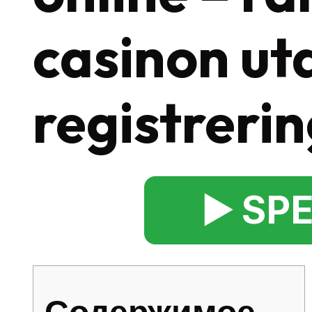
casinon ut
registreri
▶️ SP
Содержимое