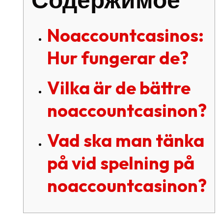
Noaccountcasinos:
Hur fungerar de?
Vilka är de bättre
noaccountcasinon?
Vad ska man tänka
på vid spelning på
noaccountcasinon?