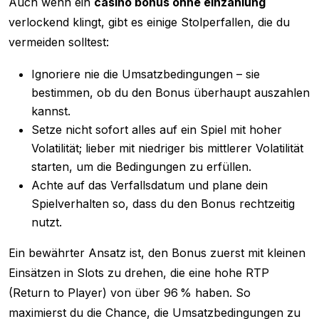
Auch wenn ein
casino bonus ohne einzahlung
verlockend klingt, gibt es einige Stolperfallen, die du
vermeiden solltest:
Ignoriere nie die Umsatzbedingungen – sie
bestimmen, ob du den Bonus überhaupt auszahlen
kannst.
Setze nicht sofort alles auf ein Spiel mit hoher
Volatilität; lieber mit niedriger bis mittlerer Volatilität
starten, um die Bedingungen zu erfüllen.
Achte auf das Verfallsdatum und plane dein
Spielverhalten so, dass du den Bonus rechtzeitig
nutzt.
Ein bewährter Ansatz ist, den Bonus zuerst mit kleinen
Einsätzen in Slots zu drehen, die eine hohe RTP
(Return to Player) von über 96 % haben. So
maximierst du die Chance, die Umsatzbedingungen zu