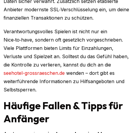
Daten sicher verwahrt. Zusätzlich setzen etablierte
Anbieter modernste SSL‑Verschlüsselung ein, um deine
finanziellen Transaktionen zu schützen.
Verantwortungsvolles Spielen ist nicht nur ein
Nice‑to‑have, sondern oft gesetzlich vorgeschrieben.
Viele Plattformen bieten Limits für Einzahlungen,
Verluste und Spielzeit an. Solltest du das Gefühl haben,
die Kontrolle zu verlieren, kannst du dich an die
seehotel-grossraeschen.de
wenden – dort gibt es
weiterführende Informationen zu Hilfsangeboten und
Selbstsperren.
Häufige Fallen & Tipps für
Anfänger