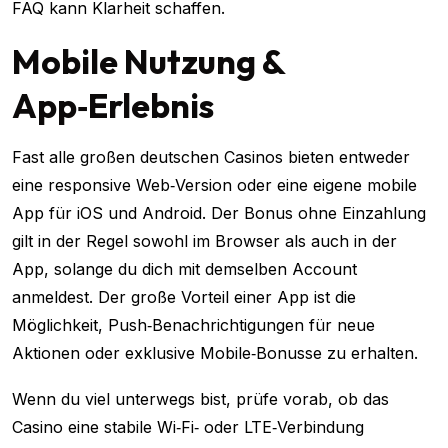
FAQ kann Klarheit schaffen.
Mobile Nutzung &
App‑Erlebnis
Fast alle großen deutschen Casinos bieten entweder
eine responsive Web‑Version oder eine eigene mobile
App für iOS und Android. Der Bonus ohne Einzahlung
gilt in der Regel sowohl im Browser als auch in der
App, solange du dich mit demselben Account
anmeldest. Der große Vorteil einer App ist die
Möglichkeit, Push‑Benachrichtigungen für neue
Aktionen oder exklusive Mobile‑Bonusse zu erhalten.
Wenn du viel unterwegs bist, prüfe vorab, ob das
Casino eine stabile Wi‑Fi‑ oder LTE‑Verbindung