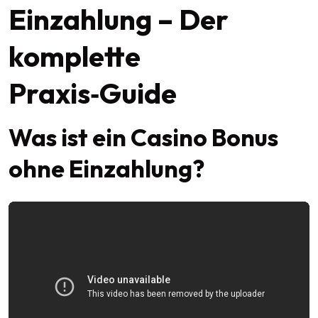
Einzahlung – Der
komplette
Praxis‑Guide
Was ist ein Casino Bonus
ohne Einzahlung?