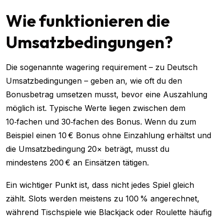
Wie funktionieren die
Umsatzbedingungen?
Die sogenannte
wagering requirement
– zu Deutsch
Umsatzbedingungen – geben an, wie oft du den
Bonusbetrag umsetzen musst, bevor eine Auszahlung
möglich ist. Typische Werte liegen zwischen dem
10‑fachen und 30‑fachen des Bonus. Wenn du zum
Beispiel einen 10 € Bonus ohne Einzahlung erhältst und
die Umsatzbedingung 20× beträgt, musst du
mindestens 200 € an Einsätzen tätigen.
Ein wichtiger Punkt ist, dass nicht jedes Spiel gleich
zählt. Slots werden meistens zu 100 % angerechnet,
während Tischspiele wie Blackjack oder Roulette häufig