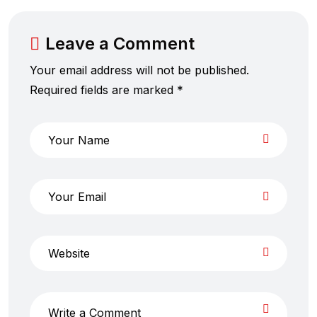
Leave a Comment
Your email address will not be published.
Required fields are marked *