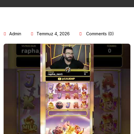
Admin
Temmuz 4, 2026
Comments (0)