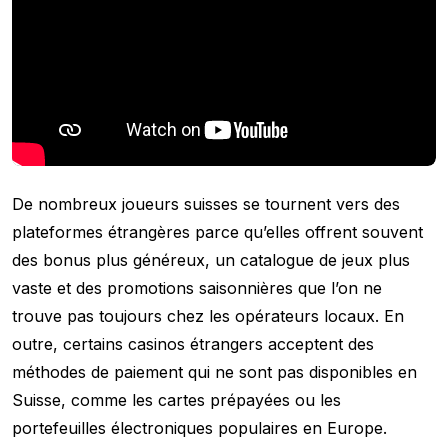
De nombreux joueurs suisses se tournent vers des
plateformes étrangères parce qu’elles offrent souvent
des bonus plus généreux, un catalogue de jeux plus
vaste et des promotions saisonnières que l’on ne
trouve pas toujours chez les opérateurs locaux. En
outre, certains casinos étrangers acceptent des
méthodes de paiement qui ne sont pas disponibles en
Suisse, comme les cartes prépayées ou les
portefeuilles électroniques populaires en Europe.