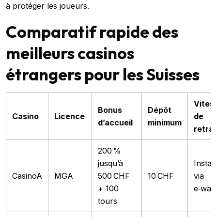
à protéger les joueurs.
Comparatif rapide des
meilleurs casinos
étrangers pour les Suisses
Vites
Bonus
Dépôt
Casino
Licence
de
d’accueil
minimum
retrai
200 %
jusqu’à
Instan
CasinoA
MGA
500 CHF
10 CHF
via
+ 100
e‑wall
tours