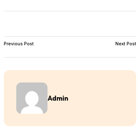
Previous Post
Next Post
Admin