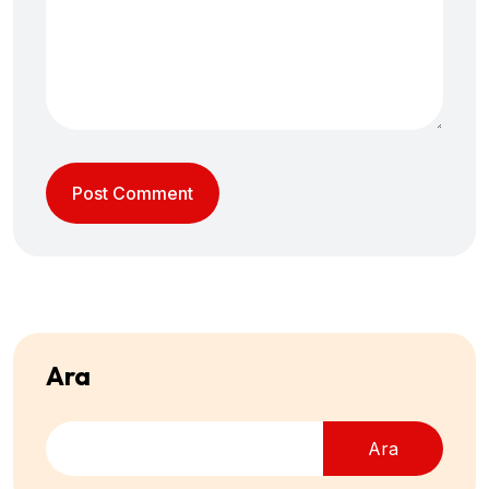
Post Comment
Ara
Ara