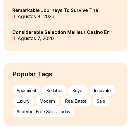
Remarkable Journeys To Survive The
Ağustos 8, 2026
Considérable Sélection Meilleur Casino En
Ağustos 7, 2026
Popular Tags
Apartment
Betlabel
Buyer
Innovate
Luxury
Modern
Real Estate
Sale
Superbet Free Spins Today