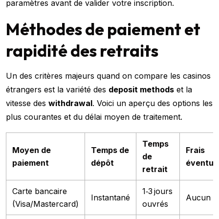
paramètres avant de valider votre inscription.
Méthodes de paiement et
rapidité des retraits
Un des critères majeurs quand on compare les casinos
étrangers est la variété des
deposit methods
et la
vitesse des
withdrawal
. Voici un aperçu des options les
plus courantes et du délai moyen de traitement.
Temps
Moyen de
Temps de
Frais
de
paiement
dépôt
éventue
retrait
Carte bancaire
1‑3 jours
Instantané
Aucun
(Visa/Mastercard)
ouvrés