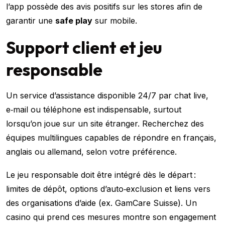
l’app possède des avis positifs sur les stores afin de
garantir une
safe play
sur mobile.
Support client et jeu
responsable
Un service d’assistance disponible 24/7 par chat live,
e‑mail ou téléphone est indispensable, surtout
lorsqu’on joue sur un site étranger. Recherchez des
équipes multilingues capables de répondre en français,
anglais ou allemand, selon votre préférence.
Le jeu responsable doit être intégré dès le départ :
limites de dépôt, options d’auto‑exclusion et liens vers
des organisations d’aide (ex. GamCare Suisse). Un
casino qui prend ces mesures montre son engagement