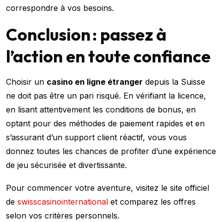
correspondre à vos besoins.
Conclusion : passez à
l’action en toute confiance
Choisir un
casino en ligne étranger
depuis la Suisse
ne doit pas être un pari risqué. En vérifiant la licence,
en lisant attentivement les conditions de bonus, en
optant pour des méthodes de paiement rapides et en
s’assurant d’un support client réactif, vous vous
donnez toutes les chances de profiter d’une expérience
de jeu sécurisée et divertissante.
Pour commencer votre aventure, visitez le site officiel
de
swisscasinointernational
et comparez les offres
selon vos critères personnels.