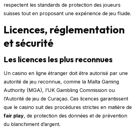
respectent les standards de protection des joueurs
suisses tout en proposant une expérience de jeu fluide.
Licences, réglementation
et sécurité
Les licences les plus reconnues
Un casino en ligne étranger doit être autorisé par une
autorité de jeu reconnue, comme la Malta Gaming
Authority (MGA), l’UK Gambling Commission ou
l’Autorité de jeu de Curaçao. Ces licences garantissent
que le casino suit des procédures strictes en matière de
fair play
, de protection des données et de prévention
du blanchiment d’argent.