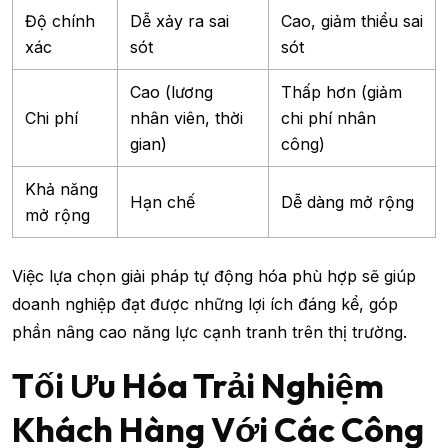
Độ chính
Dễ xảy ra sai
Cao, giảm thiểu sai
xác
sót
sót
Cao (lương
Thấp hơn (giảm
Chi phí
nhân viên, thời
chi phí nhân
gian)
công)
Khả năng
Hạn chế
Dễ dàng mở rộng
mở rộng
Việc lựa chọn giải pháp tự động hóa phù hợp sẽ giúp
doanh nghiệp đạt được những lợi ích đáng kể, góp
phần nâng cao năng lực cạnh tranh trên thị trường.
Tối Ưu Hóa Trải Nghiệm
Khách Hàng Với Các Công