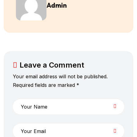
Admin
Leave a Comment
Your email address will not be published.
Required fields are marked *