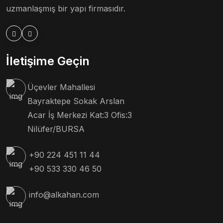
uzmanlaşmış bir yapı firmasıdır.
İletişime Geçin
Üçevler Mahallesi
Bayraktepe Sokak Arslan
Acar İş Merkezi Kat:3 Ofis:3
Nilüfer/BURSA
+90 224 451 11 44
+90 533 330 46 50
info@alkahan.com