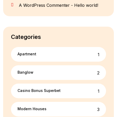
A WordPress Commenter
-
Hello world!
Categories
Apartment
1
Banglow
2
Casino Bonus Superbet
1
Modern Houses
3