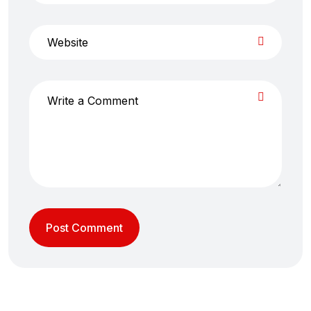
Post Comment