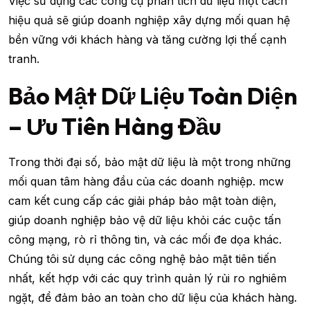
Việc sử dụng các công cụ phân tích dữ liệu một cách
hiệu quả sẽ giúp doanh nghiệp xây dựng mối quan hệ
bền vững với khách hàng và tăng cường lợi thế cạnh
tranh.
Bảo Mật Dữ Liệu Toàn Diện
– Ưu Tiên Hàng Đầu
Trong thời đại số, bảo mật dữ liệu là một trong những
mối quan tâm hàng đầu của các doanh nghiệp. mcw
cam kết cung cấp các giải pháp bảo mật toàn diện,
giúp doanh nghiệp bảo vệ dữ liệu khỏi các cuộc tấn
công mạng, rò rỉ thông tin, và các mối đe dọa khác.
Chúng tôi sử dụng các công nghệ bảo mật tiên tiến
nhất, kết hợp với các quy trình quản lý rủi ro nghiêm
ngặt, để đảm bảo an toàn cho dữ liệu của khách hàng.