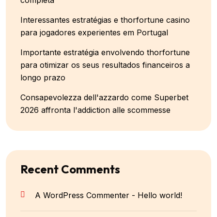
completa
Interessantes estratégias e thorfortune casino
para jogadores experientes em Portugal
Importante estratégia envolvendo thorfortune
para otimizar os seus resultados financeiros a
longo prazo
Consapevolezza dell'azzardo come Superbet
2026 affronta l'addiction alle scommesse
Recent Comments
A WordPress Commenter
-
Hello world!