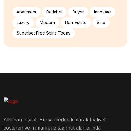
Apartment
Betlabel
Buyer
Innovate
Luxury
Modern
Real Estate
Sale
Superbet Free Spins Today
Alkahan İnşaat, Bursa merkezli olarak faaliyet
gösteren ve mimarlık ile taahhüt alanlarında