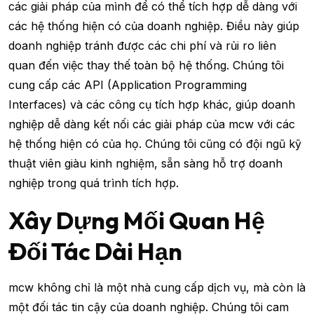
các giải pháp của mình để có thể tích hợp dễ dàng với
các hệ thống hiện có của doanh nghiệp. Điều này giúp
doanh nghiệp tránh được các chi phí và rủi ro liên
quan đến việc thay thế toàn bộ hệ thống. Chúng tôi
cung cấp các API (Application Programming
Interfaces) và các công cụ tích hợp khác, giúp doanh
nghiệp dễ dàng kết nối các giải pháp của mcw với các
hệ thống hiện có của họ. Chúng tôi cũng có đội ngũ kỹ
thuật viên giàu kinh nghiệm, sẵn sàng hỗ trợ doanh
nghiệp trong quá trình tích hợp.
Xây Dựng Mối Quan Hệ
Đối Tác Dài Hạn
mcw không chỉ là một nhà cung cấp dịch vụ, mà còn là
một đối tác tin cậy của doanh nghiệp. Chúng tôi cam