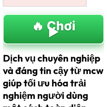
🔥 Chơi
▶️
Dịch vụ chuyên nghiệp
và đáng tin cậy từ mcw
giúp tối ưu hóa trải
nghiệm người dùng