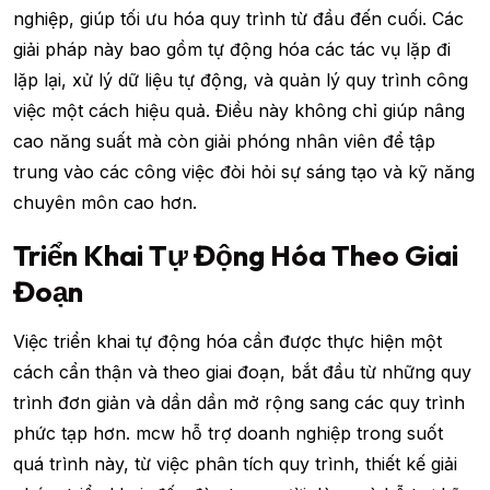
nghiệp, giúp tối ưu hóa quy trình từ đầu đến cuối. Các
giải pháp này bao gồm tự động hóa các tác vụ lặp đi
lặp lại, xử lý dữ liệu tự động, và quản lý quy trình công
việc một cách hiệu quả. Điều này không chỉ giúp nâng
cao năng suất mà còn giải phóng nhân viên để tập
trung vào các công việc đòi hỏi sự sáng tạo và kỹ năng
chuyên môn cao hơn.
Triển Khai Tự Động Hóa Theo Giai
Đoạn
Việc triển khai tự động hóa cần được thực hiện một
cách cẩn thận và theo giai đoạn, bắt đầu từ những quy
trình đơn giản và dần dần mở rộng sang các quy trình
phức tạp hơn. mcw hỗ trợ doanh nghiệp trong suốt
quá trình này, từ việc phân tích quy trình, thiết kế giải