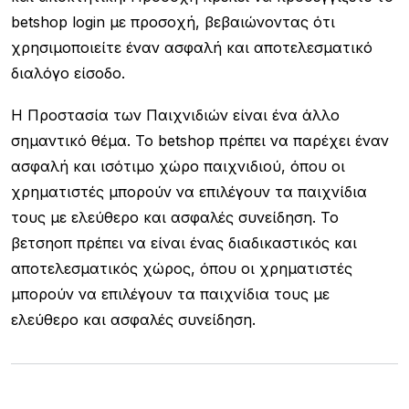
betshop login με προσοχή, βεβαιώνοντας ότι
χρησιμοποιείτε έναν ασφαλή και αποτελεσματικό
διαλόγο είσοδο.
Η Προστασία των Παιχνιδιών είναι ένα άλλο
σημαντικό θέμα. Το betshop πρέπει να παρέχει έναν
ασφαλή και ισότιμο χώρο παιχνιδιού, όπου οι
χρηματιστές μπορούν να επιλέγουν τα παιχνίδια
τους με ελεύθερο και ασφαλές συνείδηση. Το
βετσηοπ πρέπει να είναι ένας διαδικαστικός και
αποτελεσματικός χώρος, όπου οι χρηματιστές
μπορούν να επιλέγουν τα παιχνίδια τους με
ελεύθερο και ασφαλές συνείδηση.