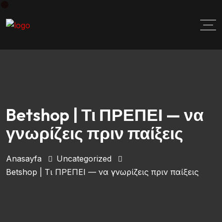
Betshop | Τι ΠΡΕΠΕΙ — να
γνωρίζεις πριν παίξεις
Anasayfa
Uncategorized
Betshop | Τι ΠΡΕΠΕΙ — να γνωρίζεις πριν παίξεις