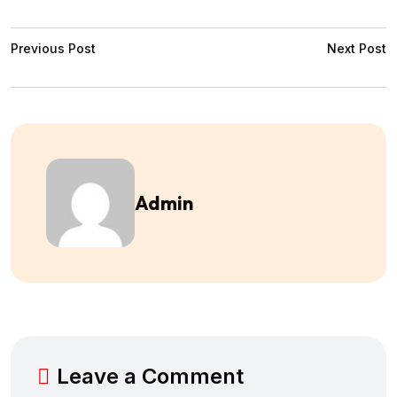
Previous Post
Next Post
Admin
Leave a Comment