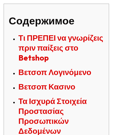
Содержимое
Τι ΠΡΕΠΕΙ να γνωρίζεις
πριν παίξεις στο
Betshop
Βετσοπ Λογινόμενο
Βετσοπ Κασινο
Τα Ισχυρά Στοιχεία
Προστασίας
Προσωπικών
Δεδομένων