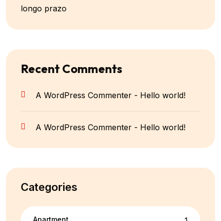
longo prazo
Recent Comments
A WordPress Commenter
-
Hello world!
A WordPress Commenter
-
Hello world!
Categories
Apartment
1