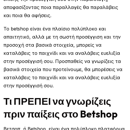
αποφασίζοντας ποια παραλλαγές θα παραλάβεις
και ποια θα αφήσεις.
Το betshop είναι ένα πλαίσιο πολύπλοκο και
απαιτητικό, αλλά με τη σωστή προσέγγιση και την
προσοχή στα βασικά στοιχεία, μπορείς να
καταλάβεις το παιχνίδι και να αναλάβεις ευελιξία
στην προσέγγισή σου. Προσπαθείς να γνωρίζεις τα
βασικά στοιχεία που προτείνουμε, θα μπορέσεις να
καταλάβεις το παιχνίδι και να αναλάβεις ευελιξία
στην προσέγγισή σου.
Τι ΠΡΕΠΕΙ να γνωρίζεις
πριν παίξεις στο Betshop
Βετσοπ, ή Betshop, είναι ένα πολύπλοκο πλατφόρμα