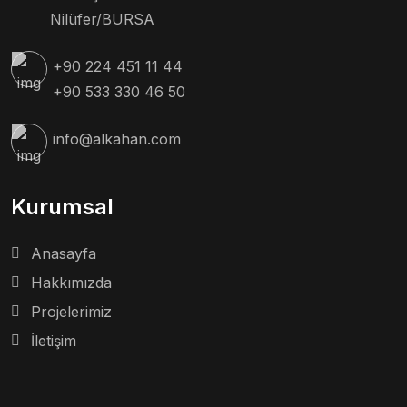
Nilüfer/BURSA
+90 224 451 11 44
+90 533 330 46 50
info@alkahan.com
Kurumsal
Anasayfa
Hakkımızda
Projelerimiz
İletişim