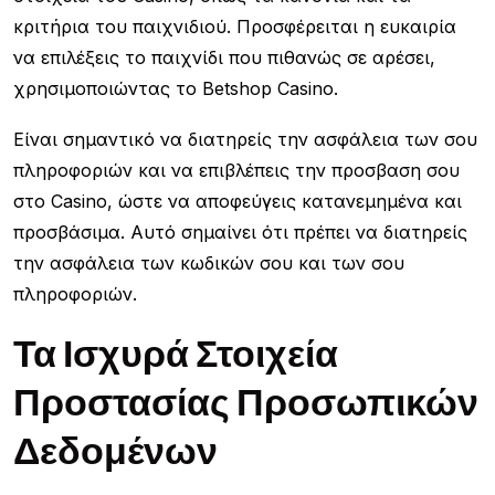
κριτήρια του παιχνιδιού. Προσφέρειται η ευκαιρία
να επιλέξεις το παιχνίδι που πιθανώς σε αρέσει,
χρησιμοποιώντας το Betshop Casino.
Είναι σημαντικό να διατηρείς την ασφάλεια των σου
πληροφοριών και να επιβλέπεις την προσβαση σου
στο Casino, ώστε να αποφεύγεις κατανεμημένα και
προσβάσιμα. Αυτό σημαίνει ότι πρέπει να διατηρείς
την ασφάλεια των κωδικών σου και των σου
πληροφοριών.
Τα Ισχυρά Στοιχεία
Προστασίας Προσωπικών
Δεδομένων