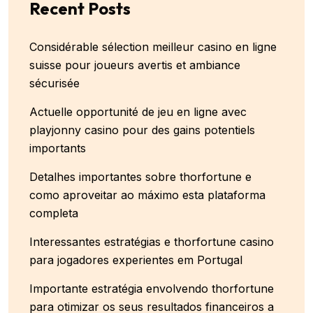
Recent Posts
Considérable sélection meilleur casino en ligne
suisse pour joueurs avertis et ambiance
sécurisée
Actuelle opportunité de jeu en ligne avec
playjonny casino pour des gains potentiels
importants
Detalhes importantes sobre thorfortune e
como aproveitar ao máximo esta plataforma
completa
Interessantes estratégias e thorfortune casino
para jogadores experientes em Portugal
Importante estratégia envolvendo thorfortune
para otimizar os seus resultados financeiros a