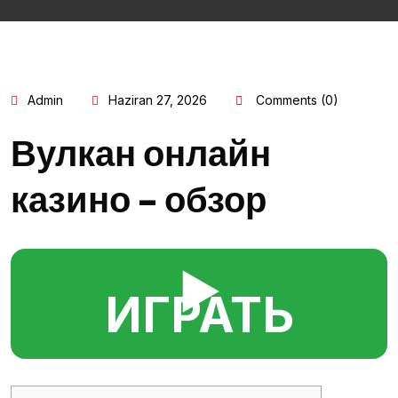
Admin
Haziran 27, 2026
Comments (0)
Вулкан онлайн
казино – обзор
▶️
ИГРАТЬ