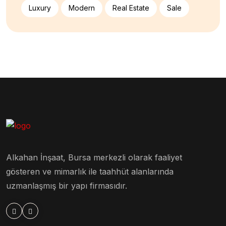
Luxury
Modern
Real Estate
Sale
Alkahan İnşaat, Bursa merkezli olarak faaliyet
gösteren ve mimarlık ile taahhüt alanlarında
uzmanlaşmış bir yapı firmasıdır.