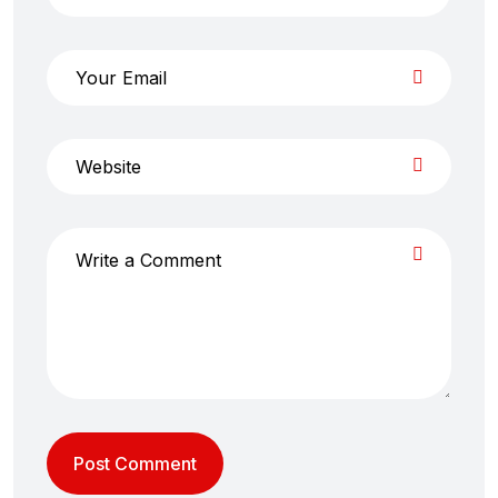
Post Comment