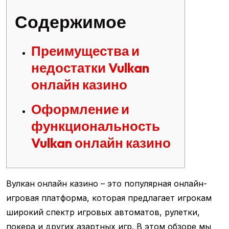
Содержимое
Преимущества и
недостатки Vulkan
онлайн казино
Оформление и
функциональность
Vulkan онлайн казино
Вулкан онлайн казино – это популярная онлайн-
игровая платформа, которая предлагает игрокам
широкий спектр игровых автоматов, рулетки,
покера и других азартных игр. В этом обзоре мы