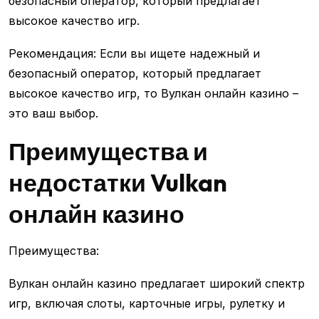
безопасный оператор, который предлагает
высокое качество игр.
Рекомендация: Если вы ищете надежный и
безопасный оператор, который предлагает
высокое качество игр, то Вулкан онлайн казино –
это ваш выбор.
Преимущества и
недостатки Vulkan
онлайн казино
Преимущества:
Вулкан онлайн казино предлагает широкий спектр
игр, включая слоты, карточные игры, рулетку и