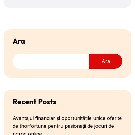
Ara
Ara
Recent Posts
Avantajul financiar și oportunitățile unice oferite
de thorfortune pentru pasionații de jocuri de
noroc online