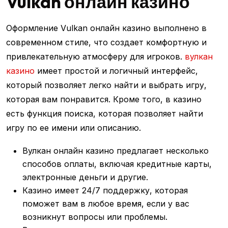
Vulkan онлайн казино
Оформление Vulkan онлайн казино выполнено в
современном стиле, что создает комфортную и
привлекательную атмосферу для игроков.
вулкан
казино
имеет простой и логичный интерфейс,
который позволяет легко найти и выбрать игру,
которая вам понравится. Кроме того, в казино
есть функция поиска, которая позволяет найти
игру по ее имени или описанию.
Вулкан онлайн казино предлагает несколько
способов оплаты, включая кредитные карты,
электронные деньги и другие.
Казино имеет 24/7 поддержку, которая
поможет вам в любое время, если у вас
возникнут вопросы или проблемы.