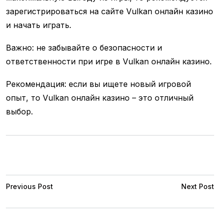
зарегистрироваться на сайте Vulkan онлайн казино
и начать играть.
Важно: не забывайте о безопасности и
ответственности при игре в Vulkan онлайн казино.
Рекомендация: если вы ищете новый игровой
опыт, то Vulkan онлайн казино – это отличный
выбор.
Previous Post
Next Post