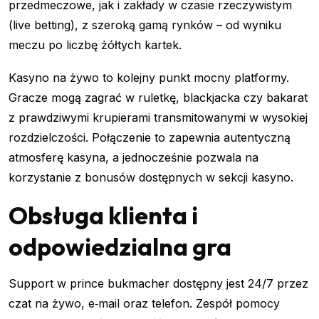
przedmeczowe, jak i zakłady w czasie rzeczywistym
(live betting), z szeroką gamą rynków – od wyniku
meczu po liczbę żółtych kartek.
Kasyno na żywo to kolejny punkt mocny platformy.
Gracze mogą zagrać w ruletkę, blackjacka czy bakarat
z prawdziwymi krupierami transmitowanymi w wysokiej
rozdzielczości. Połączenie to zapewnia autentyczną
atmosferę kasyna, a jednocześnie pozwala na
korzystanie z bonusów dostępnych w sekcji kasyno.
Obsługa klienta i
odpowiedzialna gra
Support w prince bukmacher dostępny jest 24/7 przez
czat na żywo, e‑mail oraz telefon. Zespół pomocy