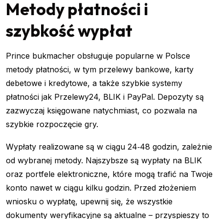
Metody płatności i
szybkość wypłat
Prince bukmacher obsługuje popularne w Polsce
metody płatności, w tym przelewy bankowe, karty
debetowe i kredytowe, a także szybkie systemy
płatności jak Przelewy24, BLIK i PayPal. Depozyty są
zazwyczaj księgowane natychmiast, co pozwala na
szybkie rozpoczęcie gry.
Wypłaty realizowane są w ciągu 24‑48 godzin, zależnie
od wybranej metody. Najszybsze są wypłaty na BLIK
oraz portfele elektroniczne, które mogą trafić na Twoje
konto nawet w ciągu kilku godzin. Przed złożeniem
wniosku o wypłatę, upewnij się, że wszystkie
dokumenty weryfikacyjne są aktualne – przyspieszy to