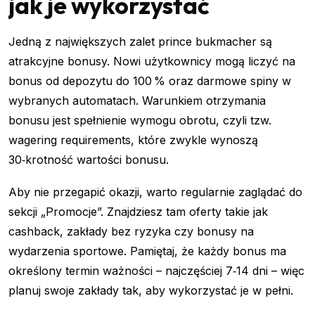
jak je wykorzystać
Jedną z największych zalet prince bukmacher są
atrakcyjne bonusy. Nowi użytkownicy mogą liczyć na
bonus od depozytu do 100 % oraz darmowe spiny w
wybranych automatach. Warunkiem otrzymania
bonusu jest spełnienie wymogu obrotu, czyli tzw.
wagering requirements, które zwykle wynoszą
30‑krotność wartości bonusu.
Aby nie przegapić okazji, warto regularnie zaglądać do
sekcji „Promocje”. Znajdziesz tam oferty takie jak
cashback, zakłady bez ryzyka czy bonusy na
wydarzenia sportowe. Pamiętaj, że każdy bonus ma
określony termin ważności – najczęściej 7‑14 dni – więc
planuj swoje zakłady tak, aby wykorzystać je w pełni.