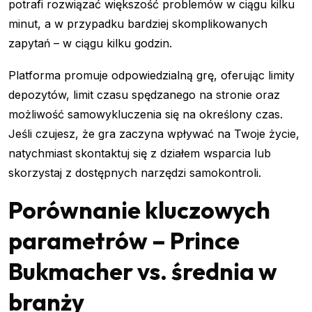
potrafi rozwiązać większość problemów w ciągu kilku
minut, a w przypadku bardziej skomplikowanych
zapytań – w ciągu kilku godzin.
Platforma promuje odpowiedzialną grę, oferując limity
depozytów, limit czasu spędzanego na stronie oraz
możliwość samowykluczenia się na określony czas.
Jeśli czujesz, że gra zaczyna wpływać na Twoje życie,
natychmiast skontaktuj się z działem wsparcia lub
skorzystaj z dostępnych narzędzi samokontroli.
Porównanie kluczowych
parametrów – Prince
Bukmacher vs. średnia w
branży