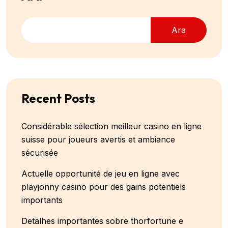
Ara
Recent Posts
Considérable sélection meilleur casino en ligne
suisse pour joueurs avertis et ambiance
sécurisée
Actuelle opportunité de jeu en ligne avec
playjonny casino pour des gains potentiels
importants
Detalhes importantes sobre thorfortune e