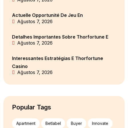
Actuelle Opportunité De Jeu En
Ağustos 7, 2026
Detalhes Importantes Sobre Thorfortune E
Ağustos 7, 2026
Interessantes Estratégias E Thorfortune
Casino
Ağustos 7, 2026
Popular Tags
Apartment
Betlabel
Buyer
Innovate