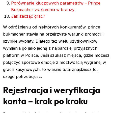
Porównanie kluczowych parametrów – Prince
Bukmacher vs. średnia w branży
Jak zacząć grać?
W odróżnieniu od niektórych konkurentów, prince
bukmacher stawia na przejrzyste warunki promocji i
szybkie wypłaty. Dlatego też wielu użytkowników
wymienia go jako jedną z najbardziej przyjaznych
platform w Polsce. Jeśli szukasz miejsca, gdzie możesz
połączyć sportowe emocje z możliwością wygranej w
grach kasynowych, to właśnie tutaj znajdziesz to,
czego potrzebujesz.
Rejestracja i weryfikacja
konta – krok po kroku