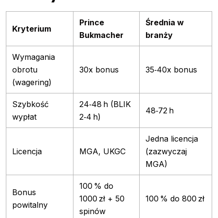
Prince
Średnia w
Kryterium
Bukmacher
branży
Wymagania
obrotu
30x bonus
35‑40x bonus
(wagering)
Szybkość
24‑48 h (BLIK
48‑72 h
wypłat
2‑4 h)
Jedna licencja
Licencja
MGA, UKGC
(zazwyczaj
MGA)
100 % do
Bonus
1000 zł + 50
100 % do 800 zł
powitalny
spinów