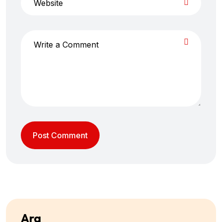
Post Comment
Ara