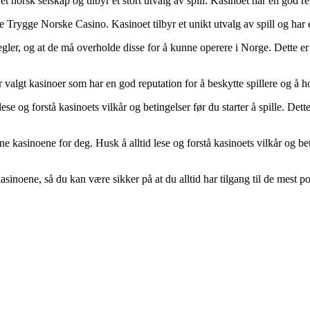
orsk selskap og tilbyr et stort utvalg av spill. Kasinoet har en god re
le Trygge Norske Casino. Kasinoet tilbyr et unikt utvalg av spill og har
egler, og at de må overholde disse for å kunne operere i Norge. Dette er 
har valgt kasinoer som har en god reputation for å beskytte spillere og å 
se og forstå kasinoets vilkår og betingelser før du starter å spille. Dett
 kasinoene for deg. Husk å alltid lese og forstå kasinoets vilkår og betinge
 kasinoene, så du kan være sikker på at du alltid har tilgang til de mest