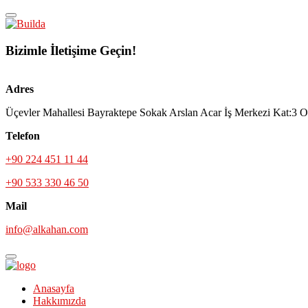
Bizimle İletişime Geçin!
Adres
Üçevler Mahallesi Bayraktepe Sokak Arslan Acar İş Merkezi Kat:3 
Telefon
+90 224 451 11 44
+90 533 330 46 50
Mail
info@alkahan.com
Anasayfa
Hakkımızda