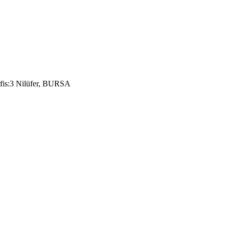
Ofis:3 Nilüfer, BURSA