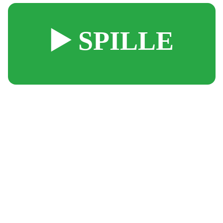
▶️ SPILLE