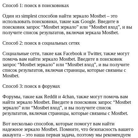
Способ 1: поиск в поисковиках
Один из simplest способов найти зеркало Mostbet – это
использовать поисковики, такие как Google. Введите в
поисковик запрос “Mostbet зеркало” или “Mostbet вход”, и вы
получите список результатов, включая зеркала Mostbet.
Способ 2: поиск в социальных сетях
Социальные сети, такие как Facebook и Twitter, также могут
помочь вам найти зеркало Mostbet. Введите в поисковик
запрос “Mostbet зеркало” или “Mostbet вход”, и вы получите
список результатов, включая страницы, которые связаны с
Mostbet.
Способ 3: поиск в форумах
Форумы, такие как Reddit и 4chan, также могут помочь вам
найти зеркало Mostbet. Введите в поисковик запрос “Mostbet
зеркало” или “Mostbet вход”, и вы получите список
результатов, включая страницы, которые связаны с Mostbet.
Вот несколько способов, которые помогут вам найти
надежное зеркало Mostbet. Помните, что безопасность вашего
аккаунта – это наша первая задача, поэтому мы рекомендуем